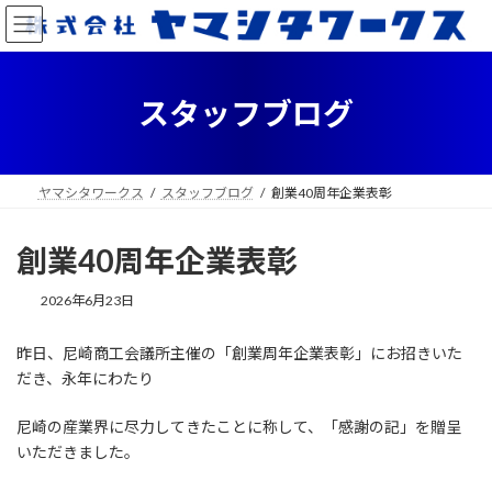
コ
ナ
ン
ビ
テ
ゲ
ン
ー
ツ
シ
スタッフブログ
へ
ョ
ス
ン
キ
に
ッ
移
ヤマシタワークス
スタッフブログ
創業40周年企業表彰
プ
動
創業40周年企業表彰
2026年6月23日
昨日、尼崎商工会議所主催の「創業周年企業表彰」にお招きいた
だき、永年にわたり
尼崎の産業界に尽力してきたことに称して、「感謝の記」を贈呈
いただきました。