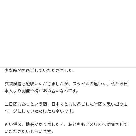
当日は、本社にて工場視察、そして弊社の技術をご覧いただきな
がら意見交換させていただいたり、
アフターでは、日本の料理やお酒を堪能いただきながら貴重なお
話を伺うことができました。
また尼崎城や尼崎信用金庫様の世界の貯金箱館・美術館をアテン
ドさせていただき、日本の文化や歴史、
また武士の刀剣や鎧にも触れていただく機会を設け、日本での希
少な時間を過ごしていただきました。
衣装試着も経験いただきましたが、スタイルの違いか、私たち日
本人より羽織や袴がお似合いなんです。
二日間もあっという間！日本でともに過ごした時間を思い出の１
ページにしていただけたら幸いです。
近い将来、機会がありましたら、私どももアメリカへ訪問させて
いただきたいと思います。