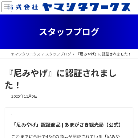
コ
ナ
ン
ビ
テ
ゲ
ン
ー
ツ
シ
スタッフブログ
へ
ョ
ス
ン
キ
に
ッ
移
ヤマシタワークス
スタッフブログ
『尼みやげ』に認証されました！
プ
動
『尼みやげ』に認証されまし
た！
2025年11月5日
「尼みやげ」認証商品 | あまがさき観光局【公式】
これまでに合計で45点の商品が認証されている「尼みや