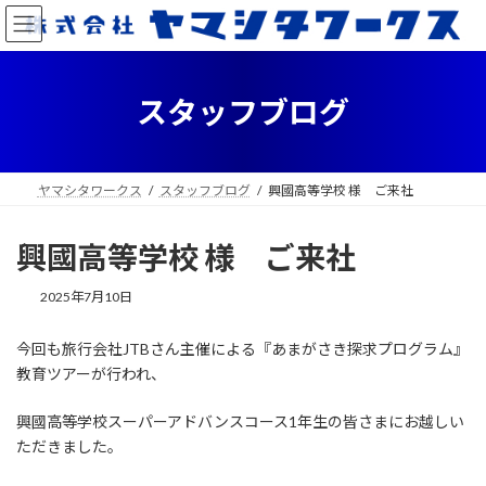
コ
ナ
ン
ビ
テ
ゲ
ン
ー
ツ
シ
スタッフブログ
へ
ョ
ス
ン
キ
に
ッ
移
ヤマシタワークス
スタッフブログ
興國高等学校 様 ご来社
プ
動
興國高等学校 様 ご来社
2025年7月10日
今回も旅行会社JTBさん主催による『あまがさき探求プログラム』
教育ツアーが行われ、
興國高等学校スーパーアドバンスコース1年生の皆さまにお越しい
ただきました。