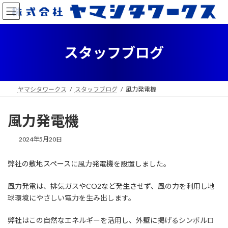
コ
ナ
ン
ビ
テ
ゲ
ン
ー
ツ
シ
スタッフブログ
へ
ョ
ス
ン
キ
に
ッ
移
ヤマシタワークス
スタッフブログ
風力発電機
プ
動
風力発電機
2024年5月20日
弊社の敷地スペースに風力発電機を設置しました。
風力発電は、排気ガスやCO2など発生させず、風の力を利用し地
球環境にやさしい電力を生み出します。
弊社はこの自然なエネルギーを活用し、外壁に掲げるシンボルロ